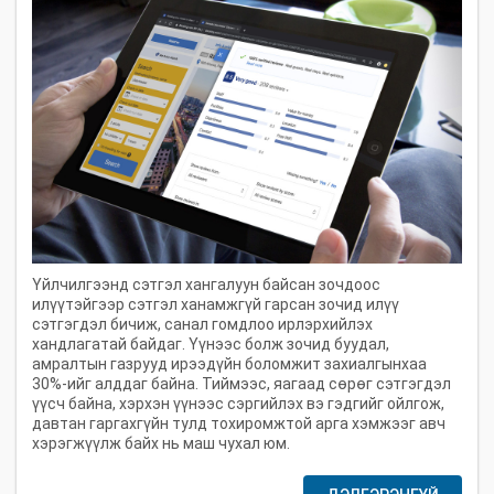
Үйлчилгээнд сэтгэл хангалуун байсан зочдоос
илүүтэйгээр сэтгэл ханамжгүй гарсан зочид илүү
сэтгэгдэл бичиж, санал гомдлоо ирлэрхийлэх
хандлагатай байдаг. Үүнээс болж зочид буудал,
амралтын газрууд ирээдүйн боломжит захиалгынхаа
30%-ийг алддаг байна. Тиймээс, яагаад сөрөг сэтгэгдэл
үүсч байна, хэрхэн үүнээс сэргийлэх вэ гэдгийг ойлгож,
давтан гаргахгүйн тулд тохиромжтой арга хэмжээг авч
хэрэгжүүлж байх нь маш чухал юм.