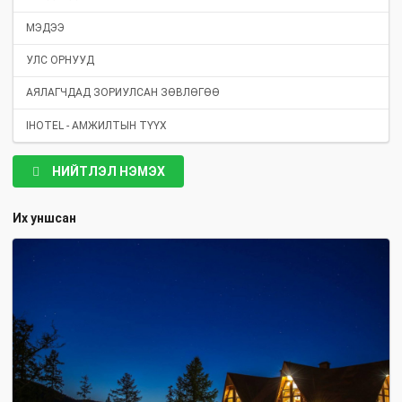
МЭДЭЭ
УЛС ОРНУУД
АЯЛАГЧДАД ЗОРИУЛСАН ЗӨВЛӨГӨӨ
IHOTEL - АМЖИЛТЫН ТҮҮХ
НИЙТЛЭЛ НЭМЭХ
Их уншсан