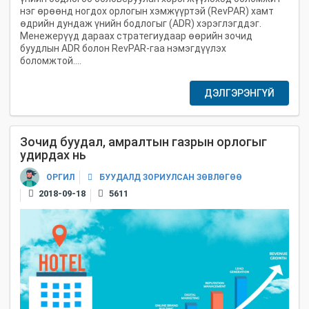
нэг өрөөнд ногдох орлогын хэмжүүртэй (RevPAR) хамт
өдрийн дундаж үнийн бодлогыг (ADR) хэрэглэгддэг.
Менежерүүд дараах стратегиудаар өөрийн зочид
буудлын ADR болон RevPAR-гаа нэмэгдүүлэх
боломжтой....
ДЭЛГЭРЭНГҮЙ
Зочид буудал, амралтын газрын орлогыг
удирдах нь
БУУДАЛД ЗОРИУЛСАН ЗӨВЛӨГӨӨ
ОРГИЛ
2018-09-18
5611