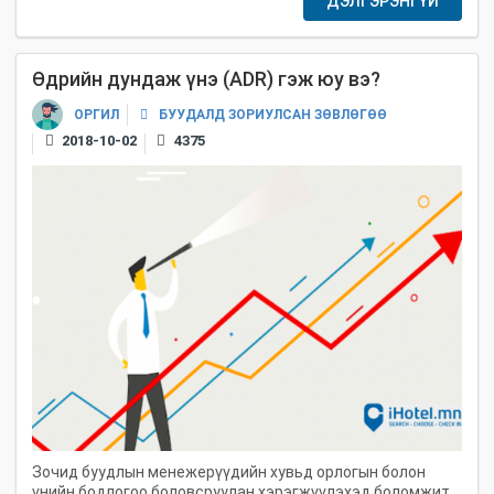
ДЭЛГЭРЭНГҮЙ
Өдрийн дундаж үнэ (ADR) гэж юу вэ?
БУУДАЛД ЗОРИУЛСАН ЗӨВЛӨГӨӨ
ОРГИЛ
2018-10-02
4375
Зочид буудлын менежерүүдийн хувьд орлогын болон
үнийн бодлогоо боловсруулан хэрэгжүүлэхэд боломжит