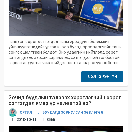
Ганцхан сөрөг сэтгэгдэл таны ирээдүйн боломжит
үйлчлүүлэгчидийг үргээж, өөр бусад өрсөлдөгчийг тань
сонгох шалтгаан болдог. Энэ удаагийн нийтлэлд сөрөг
сэтгэгдлээс хэрхэн сэргийлэх, сэтгэгдэлтэй холбоотой
гарсан асуудлыг яаж шийдвэрлэх талаар өгүүлэх болно.
ДЭЛГЭРЭНГҮЙ
Зочид буудлын талаарх хэрэглэгчийн сөрөг
сэтгэгдэл ямар үр нөлөөтэй вэ?
БУУДАЛД ЗОРИУЛСАН ЗӨВЛӨГӨӨ
ОРГИЛ
2018-10-11
3566