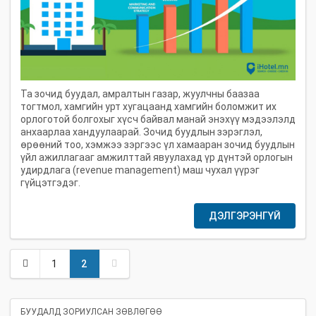
Та зочид буудал, амралтын газар, жуулчны баазаа
тогтмол, хамгийн урт хугацаанд хамгийн боломжит их
орлоготой болгохыг хүсч байвал манай энэхүү мэдээлэлд
анхаарлаа хандуулаарай. Зочид буудлын зэрэглэл,
өрөөний тоо, хэмжээ зэргээс үл хамааран зочид буудлын
үйл ажиллагааг амжилттай явуулахад үр дүнтэй орлогын
удирдлага (revenue management) маш чухал үүрэг
гүйцэтгэдэг.
ДЭЛГЭРЭНГҮЙ
1
2
БУУДАЛД ЗОРИУЛСАН ЗӨВЛӨГӨӨ