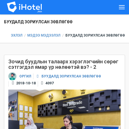
БУУДАЛД ЗОРИУЛСАН ЗӨВЛӨГӨӨ
/
/
ЭХЛЭЛ
МЭДЭЭ МЭДЭЭЛЭЛ
БУУДАЛД ЗОРИУЛСАН ЗӨВЛӨГӨӨ
Зочид буудлын талаарх хэрэглэгчийн сөрөг
сэтгэгдэл ямар үр нөлөөтэй вэ? - 2
БУУДАЛД ЗОРИУЛСАН ЗӨВЛӨГӨӨ
ОРГИЛ
2018-10-18
4097