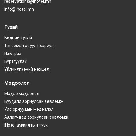
reservations@ihotel.mn
info@ihotel.mn
Тухай
Бидний тухай
Түгээмэл асуулт хариулт
Нэвтрэх
Бүртгүүлэх
Үйлчилгээний нөхцөл
Мэдээлэл
Мэдээ мэдээлэл
Буудалд зориулсан зөвлөмж
Улс орнуудын мэдээлэл
Аялагчдад зориулсан зөвлөмж
iHotel амжилтын түүх