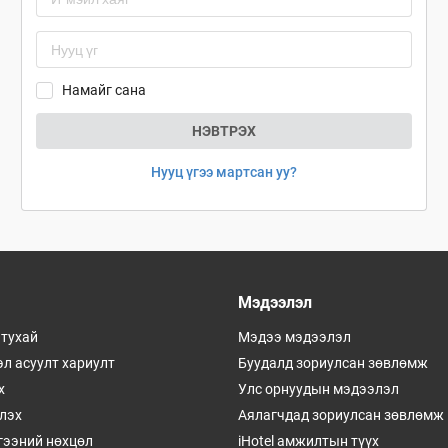
Намайг сана
НЭВТРЭХ
Нууц үгээ мартсан уу?
Мэдээлэл
 тухай
Мэдээ мэдээлэл
л асуулт хариулт
Буудалд зориулсан зөвлөмж
х
Улс орнуудын мэдээлэл
үлэх
Аялагчдад зориулсан зөвлөмж
гээний нөхцөл
iHotel амжилтын түүх