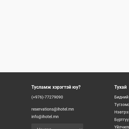
Тусламж хэрэгтэй юу?
Тухай
(+976)-77279090
Бидний
Түгээмэ
reservations@ihotel.mn
Нэвтрэ
info@ihotel.mn
Бүртгү
Үйлчил