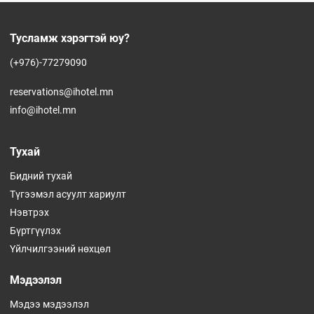
Тусламж хэрэгтэй юу?
(+976)-77279090
reservations@ihotel.mn
info@ihotel.mn
Тухай
Бидний тухай
Түгээмэл асуулт хариулт
Нэвтрэх
Бүртгүүлэх
Үйлчилгээний нөхцөл
Мэдээлэл
Мэдээ мэдээлэл