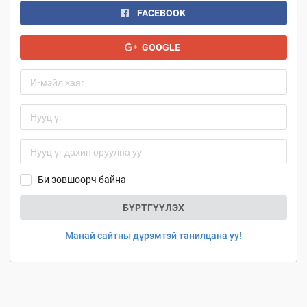
FACEBOOK
GOOGLE
Би зөвшөөрч байна
БҮРТГҮҮЛЭХ
Манай сайтны дүрэмтэй танилцана уу!