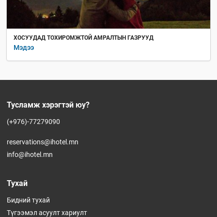
ХОСУУДАД ТОХИРОМЖТОЙ АМРАЛТЫН ГАЗРУУД
Мэдээ
Тусламж хэрэгтэй юу?
(+976)-77279090
reservations@ihotel.mn
info@ihotel.mn
Тухай
Бидний тухай
Түгээмэл асуулт хариулт