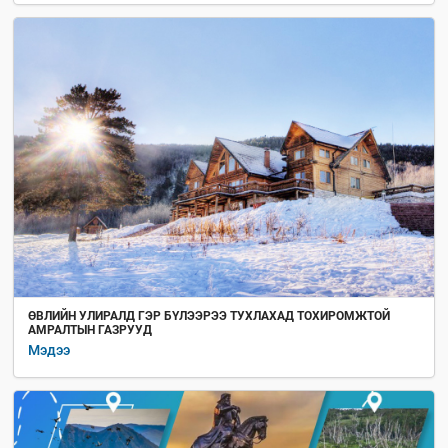
ӨВЛИЙН УЛИРАЛД ГЭР БҮЛЭЭРЭЭ ТУХЛАХАД ТОХИРОМЖТОЙ
АМРАЛТЫН ГАЗРУУД
Мэдээ