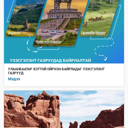
УЛААНБААТАР ХОТТОЙ ОЙРХОН БАЙРЛАДАГ ҮЗЭСГЭЛЭНТ
ГАЗРУУД
Мэдээ