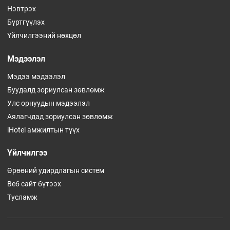
Нэвтрэх
Бүртгүүлэх
Үйлчилгээний нөхцөл
Мэдээлэл
Мэдээ мэдээлэл
Буудалд зориулсан зөвлөмж
Улс орнуудын мэдээлэл
Аялагчдад зориулсан зөвлөмж
iHotel амжилтын түүх
Үйлчилгээ
Өрөөний удирдлагын систем
Веб сайт бүтээх
Тусламж