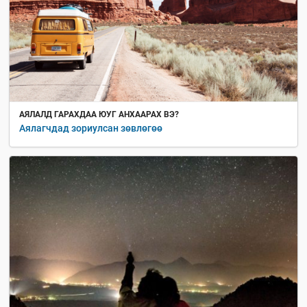
АЯЛАЛД ГАРАХДАА ЮУГ АНХААРАХ ВЭ?
Аялагчдад зориулсан зөвлөгөө