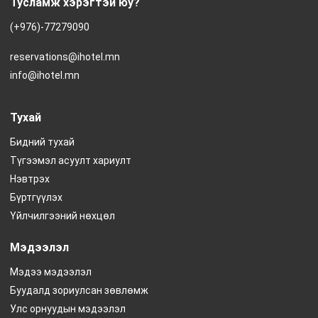
Тусламж хэрэгтэй юу?
(+976)-77279090
reservations@ihotel.mn
info@ihotel.mn
Тухай
Бидний тухай
Түгээмэл асуулт хариулт
Нэвтрэх
Бүртгүүлэх
Үйлчилгээний нөхцөл
Мэдээлэл
Мэдээ мэдээлэл
Буудалд зориулсан зөвлөмж
Улс орнуудын мэдээлэл