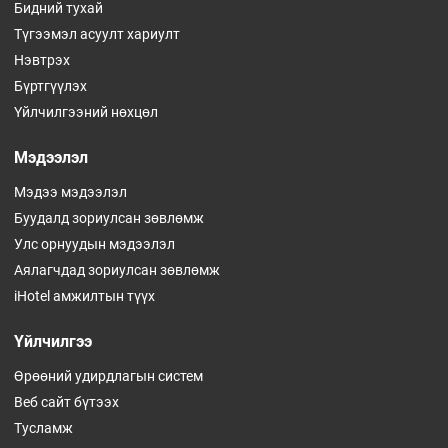
Бидний тухай
Түгээмэл асуулт хариулт
Нэвтрэх
Бүртгүүлэх
Үйлчилгээний нөхцөл
Мэдээлэл
Мэдээ мэдээлэл
Буудалд зориулсан зөвлөмж
Улс орнуудын мэдээлэл
Аялагчдад зориулсан зөвлөмж
iHotel амжилтын түүх
Үйлчилгээ
Өрөөний удирдлагын систем
Веб сайт бүтээх
Тусламж