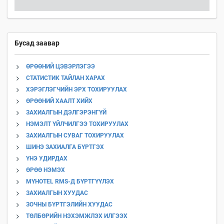
Бусад заавар
ӨРӨӨНИЙ ЦЭВЭРЛЭГЭЭ
СТАТИСТИК ТАЙЛАН ХАРАХ
ХЭРЭГЛЭГЧИЙН ЭРХ ТОХИРУУЛАХ
ӨРӨӨНИЙ ХААЛТ ХИЙХ
ЗАХИАЛГЫН ДЭЛГЭРЭНГҮЙ
НЭМЭЛТ ҮЙЛЧИЛГЭЭ ТОХИРУУЛАХ
ЗАХИАЛГЫН СУВАГ ТОХИРУУЛАХ
ШИНЭ ЗАХИАЛГА БҮРТГЭХ
ҮНЭ УДИРДАХ
ӨРӨӨ НЭМЭХ
MYHOTEL RMS-Д БҮРТГҮҮЛЭХ
ЗАХИАЛГЫН ХУУДАС
ЗОЧНЫ БҮРТГЭЛИЙН ХУУДАС
ТӨЛБӨРИЙН НЭХЭМЖЛЭХ ИЛГЭЭХ