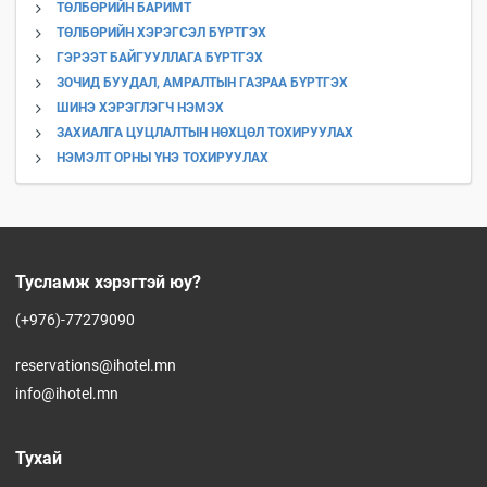
ТӨЛБӨРИЙН БАРИМТ
ТӨЛБӨРИЙН ХЭРЭГСЭЛ БҮРТГЭХ
ГЭРЭЭТ БАЙГУУЛЛАГА БҮРТГЭХ
ЗОЧИД БУУДАЛ, АМРАЛТЫН ГАЗРАА БҮРТГЭХ
ШИНЭ ХЭРЭГЛЭГЧ НЭМЭХ
ЗАХИАЛГА ЦУЦЛАЛТЫН НӨХЦӨЛ ТОХИРУУЛАХ
НЭМЭЛТ ОРНЫ ҮНЭ ТОХИРУУЛАХ
Тусламж хэрэгтэй юу?
(+976)-77279090
reservations@ihotel.mn
info@ihotel.mn
Тухай