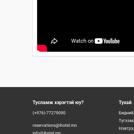
Тусламж хэрэгтэй юу?
Тухай
(+976)-77279090
Бидний
Түгээмэ
reservations@ihotel.mn
Нэвтрэ
info@ihotel.mn