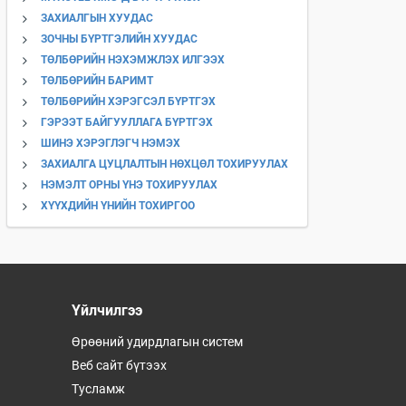
ЗАХИАЛГЫН ХУУДАС
ЗОЧНЫ БҮРТГЭЛИЙН ХУУДАС
ТӨЛБӨРИЙН НЭХЭМЖЛЭХ ИЛГЭЭХ
ТӨЛБӨРИЙН БАРИМТ
ТӨЛБӨРИЙН ХЭРЭГСЭЛ БҮРТГЭХ
ГЭРЭЭТ БАЙГУУЛЛАГА БҮРТГЭХ
ШИНЭ ХЭРЭГЛЭГЧ НЭМЭХ
ЗАХИАЛГА ЦУЦЛАЛТЫН НӨХЦӨЛ ТОХИРУУЛАХ
НЭМЭЛТ ОРНЫ ҮНЭ ТОХИРУУЛАХ
ХҮҮХДИЙН ҮНИЙН ТОХИРГОО
Үйлчилгээ
Өрөөний удирдлагын систем
Веб сайт бүтээх
Тусламж