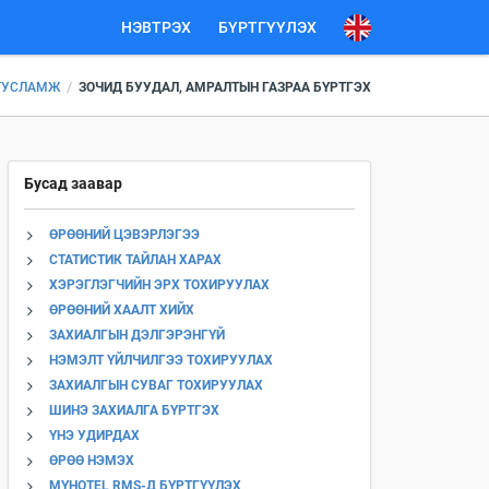
НЭВТРЭХ
БҮРТГҮҮЛЭХ
/
ТУСЛАМЖ
ЗОЧИД БУУДАЛ, АМРАЛТЫН ГАЗРАА БҮРТГЭХ
Бусад заавар
ӨРӨӨНИЙ ЦЭВЭРЛЭГЭЭ
СТАТИСТИК ТАЙЛАН ХАРАХ
ХЭРЭГЛЭГЧИЙН ЭРХ ТОХИРУУЛАХ
ӨРӨӨНИЙ ХААЛТ ХИЙХ
ЗАХИАЛГЫН ДЭЛГЭРЭНГҮЙ
НЭМЭЛТ ҮЙЛЧИЛГЭЭ ТОХИРУУЛАХ
ЗАХИАЛГЫН СУВАГ ТОХИРУУЛАХ
ШИНЭ ЗАХИАЛГА БҮРТГЭХ
ҮНЭ УДИРДАХ
ӨРӨӨ НЭМЭХ
MYHOTEL RMS-Д БҮРТГҮҮЛЭХ