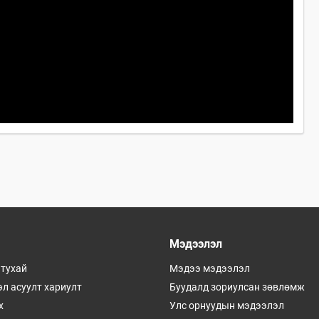
Мэдээлэл
 тухай
Мэдээ мэдээлэл
л асуулт хариулт
Буудалд зориулсан зөвлөмж
х
Улс орнуудын мэдээлэл